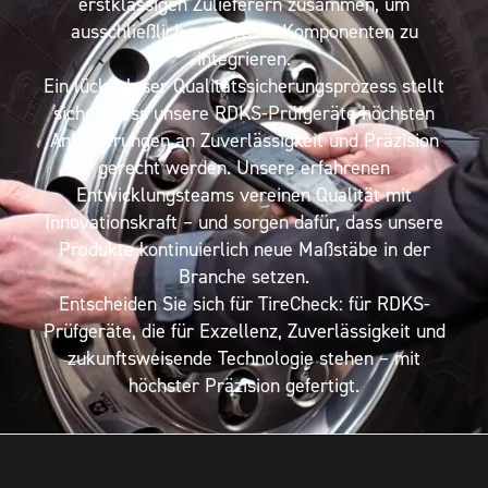
erstklassigen Zulieferern zusammen, um
ausschließlich modernste Komponenten zu
integrieren.
Ein lückenloser Qualitätssicherungsprozess stellt
sicher, dass unsere RDKS-Prüfgeräte höchsten
Anforderungen an Zuverlässigkeit und Präzision
gerecht werden. Unsere erfahrenen
Entwicklungsteams vereinen Qualität mit
Innovationskraft – und sorgen dafür, dass unsere
Produkte kontinuierlich neue Maßstäbe in der
Branche setzen.
Entscheiden Sie sich für TireCheck: für RDKS-
Prüfgeräte, die für Exzellenz, Zuverlässigkeit und
zukunftsweisende Technologie stehen – mit
höchster Präzision gefertigt.