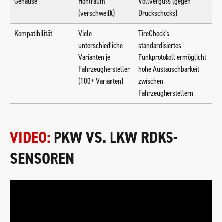
Gehäuse
Hohlraum
Vollverguss (gegen
(verschweißt)
Druckschocks)
Kompatibilität
Viele
TireCheck’s
unterschiedliche
standardisiertes
Varianten je
Funkprotokoll ermöglicht
Fahrzeughersteller
hohe Austauschbarkeit
(100+ Varianten)
zwischen
Fahrzeugherstellern
VIDEO:
PKW VS. LKW RDKS-
SENSOREN