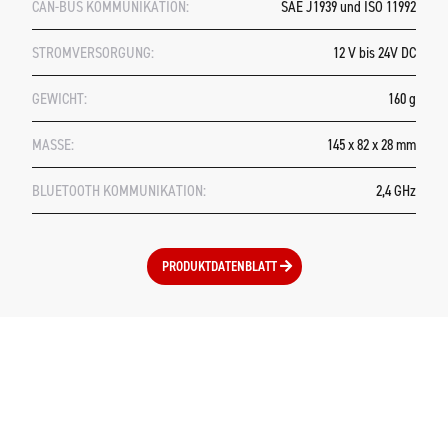
CAN-BUS KOMMUNIKATION:
SAE J1939 und ISO 11992
STROMVERSORGUNG:
12 V bis 24V DC
GEWICHT:
160 g
MASSE:
145 x 82 x 28 mm
BLUETOOTH KOMMUNIKATION:
2,4 GHz
PRODUKTDATENBLATT